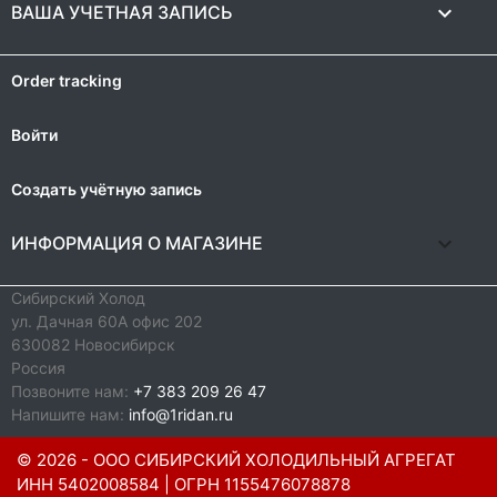

ВАША УЧЕТНАЯ ЗАПИСЬ
Order tracking
Войти
Создать учётную запись
keyboard_arrow_down
ИНФОРМАЦИЯ О МАГАЗИНЕ
Сибирский Холод
ул. Дачная 60А офис 202
630082 Новосибирск
Россия
Позвоните нам:
+7 383 209 26 47
Напишите нам:
info@1ridan.ru
© 2026
- ООО СИБИРСКИЙ ХОЛОДИЛЬНЫЙ АГРЕГАТ
ИНН 5402008584 | ОГРН 1155476078878