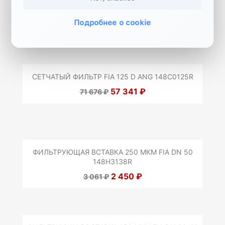
ФИЛЬТРУЮЩАЯ ВСТАВКА 500 МКМ FIA DN 15-25
148H3128R
Подробнее о cookie
2 722 ₽
3 402 ₽
СЕТЧАТЫЙ ФИЛЬТР FIA 125 D ANG 148C0125R
57 341 ₽
71 676 ₽
ФИЛЬТРУЮЩАЯ ВСТАВКА 250 МКМ FIA DN 50
148H3138R
2 450 ₽
3 061 ₽