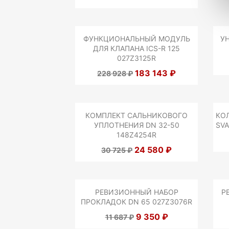
ФУНКЦИОНАЛЬНЫЙ МОДУЛЬ
У
ДЛЯ КЛАПАНА ICS-R 125
027Z3125R
183 143 ₽
228 928 ₽
КОМПЛЕКТ САЛЬНИКОВОГО
КО
УПЛОТНЕНИЯ DN 32-50
SVA
148Z4254R
24 580 ₽
30 725 ₽
РЕВИЗИОННЫЙ НАБОР
Р
ПРОКЛАДОК DN 65 027Z3076R
9 350 ₽
11 687 ₽