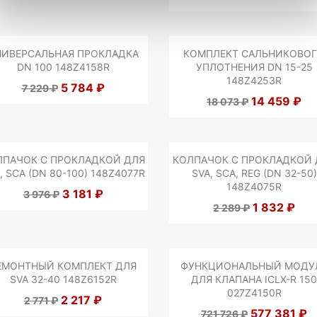
НИВЕРСАЛЬНАЯ ПРОКЛАДКА
КОМПЛЕКТ САЛЬНИКОВО
DN 100 148Z4158R
УПЛОТНЕНИЯ DN 15-25
148Z4253R
5 784 ₽
7 229 ₽
14 459 ₽
18 073 ₽
ЛПАЧОК С ПРОКЛАДКОЙ ДЛЯ
КОЛПАЧОК С ПРОКЛАДКОЙ 
, SCA (DN 80-100) 148Z4077R
SVA, SCA, REG (DN 32-50)
148Z4075R
3 181 ₽
3 976 ₽
1 832 ₽
2 289 ₽
ЕМОНТНЫЙ КОМПЛЕКТ ДЛЯ
ФУНКЦИОНАЛЬНЫЙ МОДУ
SVA 32-40 148Z6152R
ДЛЯ КЛАПАНА ICLX-R 150
027Z4150R
2 217 ₽
2 771 ₽
577 381 ₽
721 726 ₽