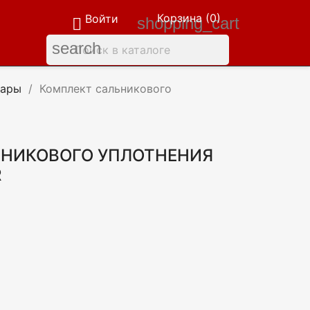
Корзина
(0)
Войти
shopping_cart

search
уары
Комплект сальникового
ЬНИКОВОГО УПЛОТНЕНИЯ
R