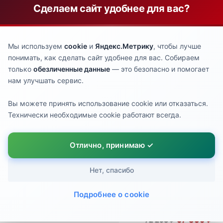
Сделаем сайт удобнее для вас?
24 ПРЕДЛОЖЕНИЯ ИЗ ЭТОЙ КАТЕГОРИИ:
РЕВИЗИОННЫЙ КОМПЛЕКТ
РЕВИЗИОННЫЙ КОМПЛЕК
Мы используем
cookie
и
Яндекс.Метрику
, чтобы лучше
ОКЛАДОЧНЫХ УПЛОТНЕНИЙ
ПРОКЛАДОЧНЫХ УПЛОТНЕ
ДЛЯ ICS-R 50 027Z3733R
ДЛЯ ICLX-R 50 027Z4733
понимать, как сделать сайт удобнее для вас. Собираем
только
обезличенные данные
— это безопасно и помогает
7 230 ₽
8 579 ₽
9 037 ₽
10 723 ₽
нам улучшать сервис.
Вы можете принять использование cookie или отказаться.
ЕМОНТНЫЙ КОМПЛЕКТ ДЛЯ
МАХОВИК (120 ММ) ДЛЯ
Технически необходимые cookie работают всегда.
SVA 200 148Z6159R
КЛАПАНОВ SVA, REG, SCA DN
148Z4173R
33 737 ₽
42 171 ₽
5 688 ₽
Отлично, принимаю ✓
7 109 ₽
Нет, спасибо
РЕВИЗИОННЫЙ НАБОР
ФУНКЦИОНАЛЬНЫЙ МОДУ
Подробнее о cookie
ПРОКЛАДОК 027Z3071R
ДЛЯ КЛАПАНА ICS-R 50
027Z3050R
3 567 ₽
4 458 ₽
57 835 ₽
72 293 ₽