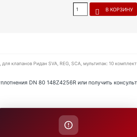
В КОРЗИНУ

 для клапанов Ридан SVA, REG, SCA, мультипак: 10 комплек
уплотнения DN 80 148Z4256R или получить консуль
ru