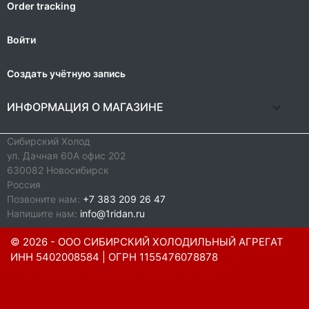
Order tracking
Войти
Создать учётную запись
keyboard_arrow_down
ИНФОРМАЦИЯ О МАГАЗИНЕ
Сибирский Холод
ул. Дачная 60А офис 202
630082 Новосибирск
Россия
Позвоните нам:
+7 383 209 26 47
Напишите нам:
info@1ridan.ru
© 2026
- ООО СИБИРСКИЙ ХОЛОДИЛЬНЫЙ АГРЕГАТ
ИНН 5402008584 | ОГРН 1155476078878
Создание сайта: Кузнецов Сергей,
codex.jus@gmail.com