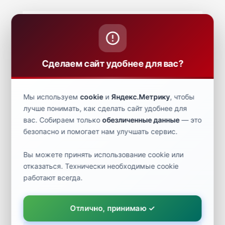
ОБРАТНЫЙ КЛАПАН NRVL 22S 020-2032R
3 557 ₽
6 267 ₽
Сделаем сайт удобнее для вас?
Мы используем
cookie
и
Яндекс.Метрику
, чтобы
ОБРАТНЫЙ КЛАПАН NRVH 42S 020-1073R
лучше понимать, как сделать сайт удобнее для
12 028 ₽
21 193 ₽
вас. Собираем только
обезличенные данные
— это
безопасно и помогает нам улучшать сервис.
Вы можете принять использование cookie или
отказаться. Технически необходимые cookie
ОБРАТНЫЙ КЛАПАН NRV 10 020-1041R
работают всегда.
890 ₽
1 567 ₽
Отлично, принимаю ✓