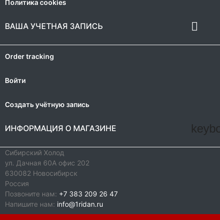
Политика cookies

ВАША УЧЕТНАЯ ЗАПИСЬ
Order tracking
Войти
Создать учётную запись
keyb
ИНФОРМАЦИЯ О МАГАЗИНЕ
Сибирский Холод
ул. Дачная 60А офис 202
630082 Новосибирск
Россия
Позвоните нам:
+7 383 209 26 47
Напишите нам:
info@1ridan.ru