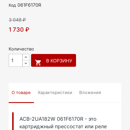
061F6170R
Код
3 048 ₽
1 730 ₽
Количество
В КОРЗИНУ

О товаре
Характеристики
Вложения
ACB-2UA182W 061F6170R - это
картриджный прессостат или реле