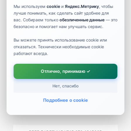
ACB-2UA426W РЕЛЕ ДАВЛЕНИЯ 061F7285R
Мы используем
cookie
и
Яндекс.Метрику
, чтобы
1 730 ₽
3 048 ₽
лучше понимать, как сделать сайт удобнее для
вас. Собираем только
обезличенные данные
— это
безопасно и помогает нам улучшать сервис.
Вы можете принять использование cookie или
РЕЛЕ ДАВЛЕНИЯ KP16 060-134366R
отказаться. Технически необходимые cookie
4 411 ₽
7 773 ₽
работают всегда.
Отлично, принимаю ✓
Нет, спасибо
ACB-2UB162W РЕЛЕ ДАВЛЕНИЯ 061F6091R
1 730 ₽
3 048 ₽
Подробнее о cookie