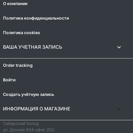
О компании
Политика конфиденциальности
Политика cookies

ВАША УЧЕТНАЯ ЗАПИСЬ
Order tracking
Войти
Создать учётную запись
keyboard_arrow_down
ИНФОРМАЦИЯ О МАГАЗИНЕ
Сибирский Холод
ул. Дачная 60А офис 202