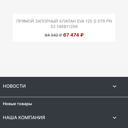
ПРЯМОЙ ЗАПОРНЫЙ КЛАПАН SVA 125 G STR PN
52 146B1125R
67 474 ₽
84 342 ₽

НОВОСТИ
Новые товары

НАША КОМПАНИЯ