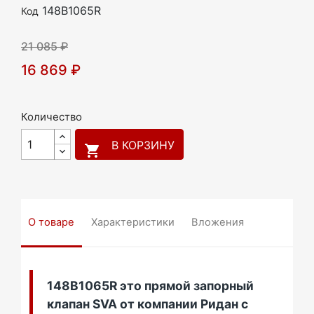
148B1065R
Код
21 085 ₽
16 869 ₽
Количество
В КОРЗИНУ

О товаре
Характеристики
Вложения
148B1065R это прямой запорный
клапан SVA от компании Ридан с