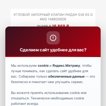
УГЛОВОЙ ЗАПОРНЫЙ КЛАПАН РИДАН SVA 65 D
ANG 148B2065R
16 869 ₽
21 085 ₽
Сделаем сайт удобнее для вас?
ИГОЛЬЧАТЫЙ ЗАПОРНЫЙ КЛАПАН SNV-L ANG
G½"-W 1/2 148B3768R
5 977 ₽
7 470 ₽
Мы используем
cookie
и
Яндекс.Метрику
, чтобы
лучше понимать, как сделать сайт удобнее для
вас. Собираем только
обезличенные данные
— это
безопасно и помогает нам улучшать сервис.
ПРЯМОЙ ЗАПОРНЫЙ КЛАПАН SVA 150 G STR PN
52 146B1150R
Вы можете принять использование cookie или
94 463 ₽
118 079 ₽
отказаться. Технически необходимые cookie
работают всегда.