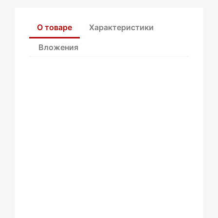
О товаре
Характеристики
Вложения
146C1150R это прямой запорный
клапан SVA от компании Ридан типа
SVA 150 G STR PN 40
Клапаны серии SVA используются
для ручного управления потоком
рабочих жидкостей в
трубопроводах. Они интегрируются в
системы холодоснабжения,
обеспечивая контроль над потоками
жидкости, горячего, влажного и
сухого пара. Визуальное отличие
этих клапанов обеспечивается синей