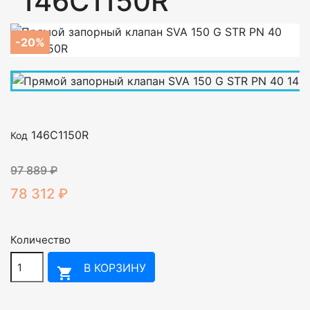
146C1150R
-20%
146C1150R
Код
97 889 ₽
78 312 ₽
Количество
В КОРЗИНУ
