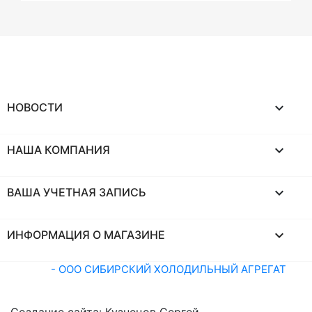

НОВОСТИ

НАША КОМПАНИЯ

ВАША УЧЕТНАЯ ЗАПИСЬ
keyboard_arrow_down
ИНФОРМАЦИЯ О МАГАЗИНЕ
© 2026
- ООО СИБИРСКИЙ ХОЛОДИЛЬНЫЙ АГРЕГАТ
ИНН 5402008584 | ОГРН 1155476078878