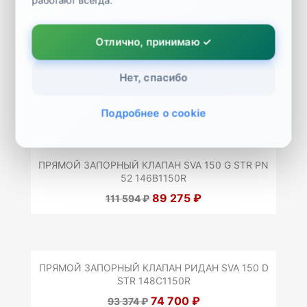
работают всегда.
Отлично, принимаю ✓
ПРЯМОЙ ЗАПОРНЫЙ КЛАПАН РИДАН SVA 20 D
STR 148B1020R
Нет, спасибо
4 920 ₽
6 149 ₽
Подробнее о cookie
ПРЯМОЙ ЗАПОРНЫЙ КЛАПАН SVA 150 G STR PN
52 146B1150R
89 275 ₽
111 594 ₽
ПРЯМОЙ ЗАПОРНЫЙ КЛАПАН РИДАН SVA 150 D
STR 148C1150R
74 700 ₽
93 374 ₽