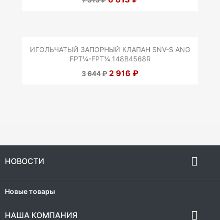
ИГОЛЬЧАТЫЙ ЗАПОРНЫЙ КЛАПАН SNV-S ANG
FPT¼-FPT¼ 148B4568R
2 916 ₽
3 644 ₽

НОВОСТИ
Новые товары

НАША КОМПАНИЯ